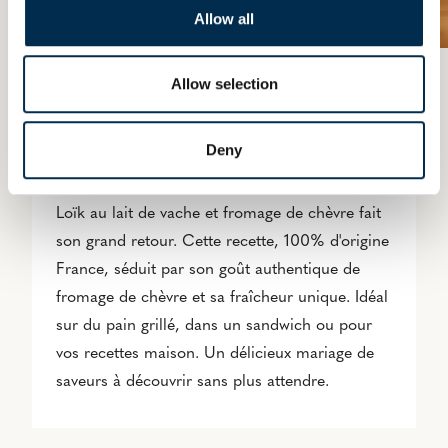
Allow all
Madame Loïk va
Allow selection
vous rendre chèvre
Deny
Après plusieurs années d'absence, Madame
Loïk au lait de vache et fromage de chèvre fait
son grand retour. Cette recette, 100% d'origine
France, séduit par son goût authentique de
fromage de chèvre et sa fraîcheur unique. Idéal
sur du pain grillé, dans un sandwich ou pour
vos recettes maison. Un délicieux mariage de
saveurs à découvrir sans plus attendre.