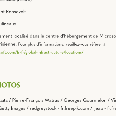
ent Roosevelt
ulineaux
uement localisé dans le centre d’hébergement de Micros
risienne.
Pour plus d’informations, veuillez-vous référer à
oft.com/fr-fr/global-infrastructure/locations/
HOTOS
aïta / Pierre-François Watras / Georges Gourmelon / Vir
Getty Images / redgreystock - fr.freepik.com / ijeab - fr.f