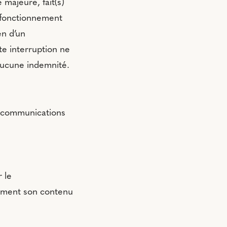
 majeure, fait(s)
n fonctionnement
en d’un
te interruption ne
 aucune indemnité.
es communications
r le
sement son contenu