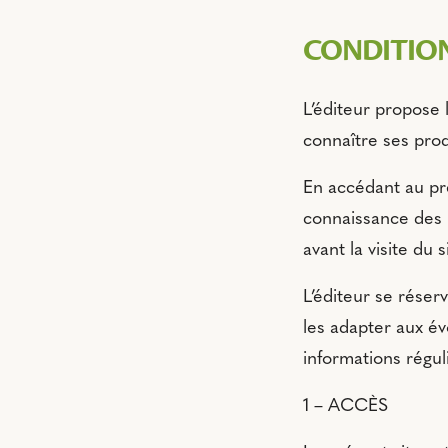
CONDITION
L’éditeur propose 
connaître ses prod
En accédant au prés
connaissance des p
avant la visite du s
L’éditeur se rése
les adapter aux évo
informations régu
1 – ACCÈS