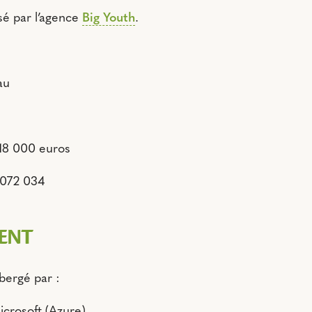
isé par l’agence
Big Youth
.
au
 18 000 euros
 072 034
ENT
bergé par :
icrosoft (Azure)