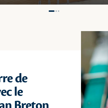
rre de
ec le
an Breton