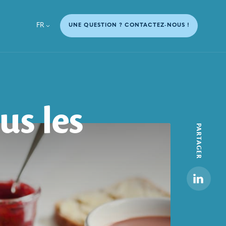
FR
UNE QUESTION ? CONTACTEZ-NOUS !
us
les
PARTAGER
Linkedi