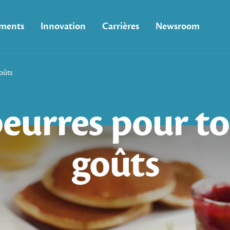
ments
Innovation
Carrières
Newsroom
oûts
eurres
pour
to
goûts