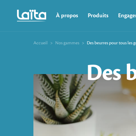
À propos
Produits
Engage
Accueil
>
Nos gammes
>
Des beurres pour tous les g
Des
b