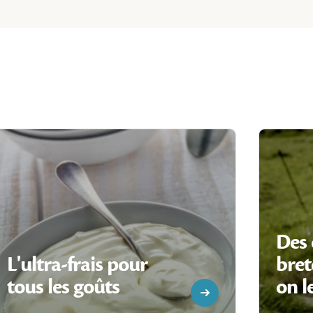
Des 
L'ultra-frais pour
bre
tous les goûts
on l