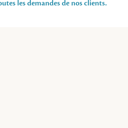
outes les demandes de nos clients.
les moulés, les beurriers, les plaquettes et les 