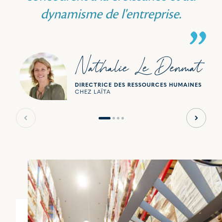
dynamisme de l'entreprise.
Nathalie Le Denmat
DIRECTRICE DES RESSOURCES HUMAINES
CHEZ LAÏTA
Slide précédente
Slide s