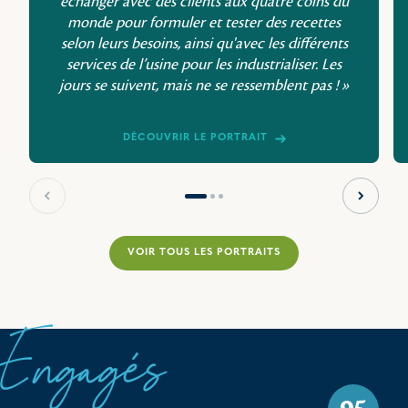
échanger avec des clients aux quatre coins du
monde pour formuler et tester des recettes
selon leurs besoins, ainsi qu'avec les différents
services de l’usine pour les industrialiser. Les
jours se suivent, mais ne se ressemblent pas ! »
DÉCOUVRIR LE PORTRAIT
Slide précédente
Slide s
VOIR TOUS LES PORTRAITS
Engagés