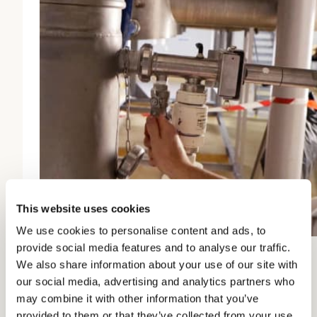
This website uses cookies
We use cookies to personalise content and ads, to
provide social media features and to analyse our traffic.
Autonomie et travail
We also share information about your use of our site with
our social media, advertising and analytics partners who
varié
may combine it with other information that you’ve
provided to them or that they’ve collected from your use