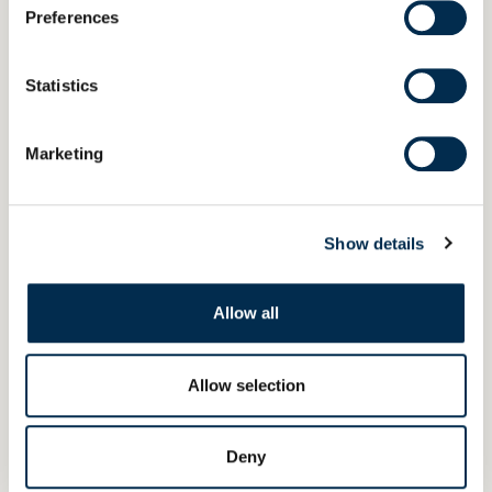
Preferences
Statistics
Votre mail
*
Marketing
Votre téléphone
*
Show details
Allow all
Votre ville
*
Allow selection
Votre code postal
*
Deny