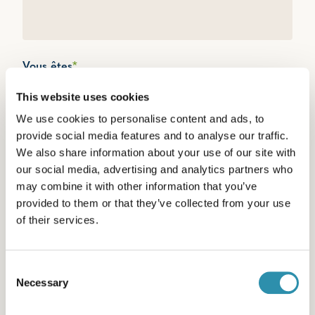
INGRÉDIENTS LAITIERS
ALIMENTATION JEUNES MAMMIFÈRES
EXPORT
Vous êtes
*
UN PARTICULIER
AUTRES
This website uses cookies
UN PROFESSIONNEL
We use cookies to personalise content and ads, to
provide social media features and to analyse our traffic.
We also share information about your use of our site with
Votre civilité
*
our social media, advertising and analytics partners who
may combine it with other information that you’ve
provided to them or that they’ve collected from your use
of their services.
CHOISIR
Votre prénom
*
MADAME
Consent
MONSIEUR
Necessary
Selection
Votre nom
*