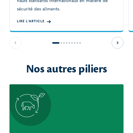
hauts standards internationaux en matière de
sécurité des aliments.
LIRE L'ARTICLE
Slide précédente
Slide s
Nos autres piliers