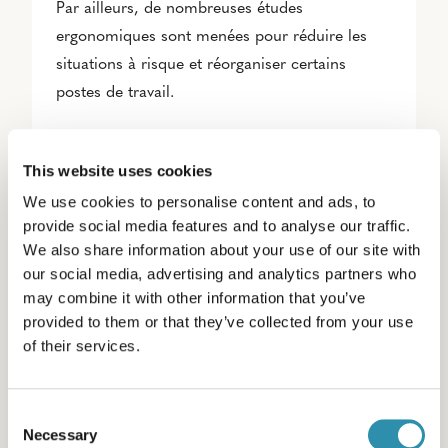
Par ailleurs, de nombreuses études
ergonomiques sont menées pour réduire les
situations à risque et réorganiser certains
postes de travail.
This website uses cookies
We use cookies to personalise content and ads, to
provide social media features and to analyse our traffic.
We also share information about your use of our site with
Agir pour le bien-être
our social media, advertising and analytics partners who
may combine it with other information that you’ve
Nous nous engageons pour le bien-être de nos
provided to them or that they’ve collected from your use
of their services.
collaborateurs à travers la qualité de vie au travail. Sur
nos différents sites, des ateliers autour du sport, de la
sophrologie, du sommeil ou de la nutrition favorisent
Consent
l’équilibre personnel et professionnel. Depuis 2022, la
Necessary
Selection