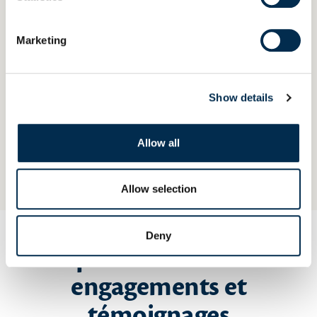
travail pour allier gourmandise
et écoconception !
Marketing
Show details
Lenaig
Allow all
CHARGÉE DE MISSION PACKAGING
Allow selection
Deny
Explorer nos autres
engagements et
témoignages