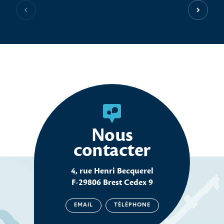
Slide précédente
Slide s
Nous
contacter
4, rue Henri Becquerel
F-29806 Brest Cedex 9
EMAIL
TÉLÉPHONE