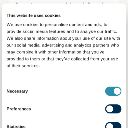
l’impact environnemental des emballages. Les
premiers résultats sont déjà significatifs, avec
This website uses cookies
une recyclabilité proche de 80 % :
We use cookies to personalise content and ads, to
provide social media features and to analyse our traffic.
78,1 %*
pour le pot + opercule +
We also share information about your use of our site with
couvercle de 500 g
our social media, advertising and analytics partners who
79,2 %*
pour le pot + opercule +
may combine it with other information that you’ve
couvercle de 800 g
provided to them or that they’ve collected from your use
of their services.
*Valeurs obtenues via l’attestation TREE (Citeo).
Consent
Necessary
Selection
Preferences
Derrière chaque pot, il y a un
Statistics