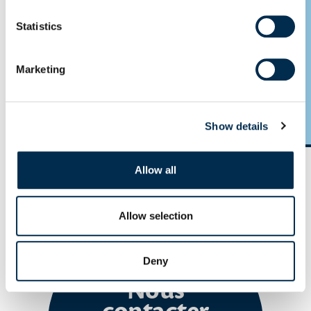
Statistics
Marketing
Celtilait lance SMARTBOOST
Voir le pdf
Show details
Allow all
Slide précédente
Slide s
Allow selection
Deny
Nous