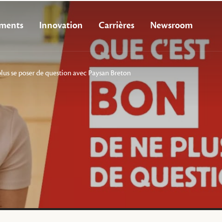
ments
Innovation
Carrières
Newsroom
plus se poser de question avec Paysan Breton