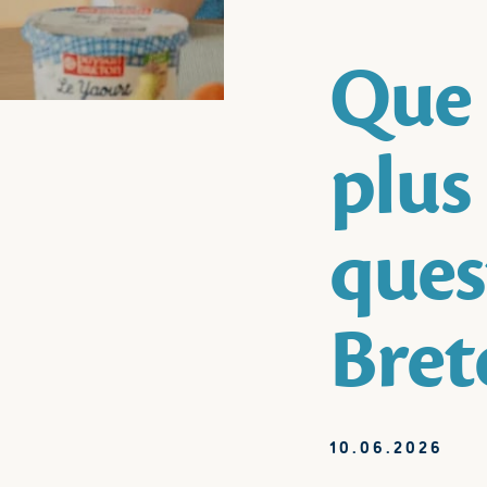
Que 
plus
ques
Bret
10.06.2026