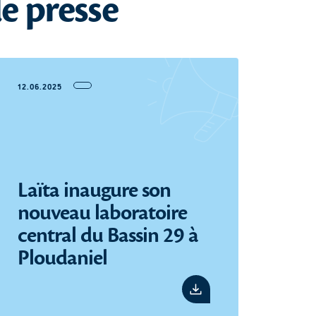
e presse
12.06.2025
29.04
À 
éne
Laïta inaugure son
in
nouveau laboratoire
cha
central du Bassin 29 à
ser
Ploudaniel
én
Voir le pdf