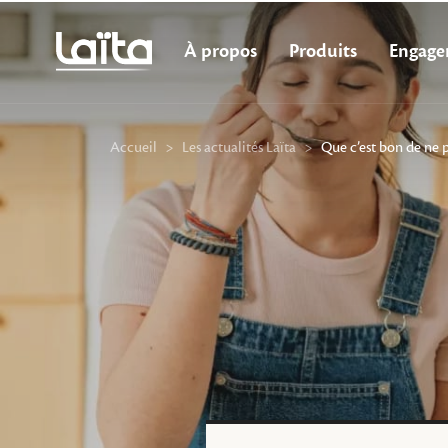
À propos
Produits
Engage
Accueil
>
Les actualités Laïta
>
Que c’est bon de ne 