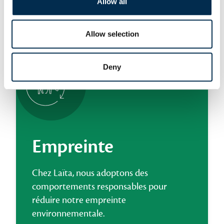
Allow all
Nos autres piliers
Allow selection
Deny
Empreinte
Chez Laïta, nous adoptons des
comportements responsables pour
réduire notre empreinte
environnementale.