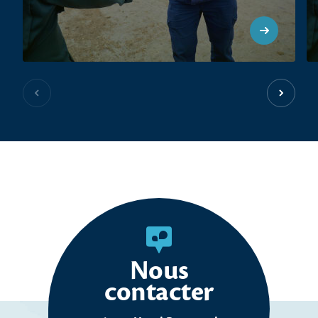
Slide précédente
Slide s
Nous
contacter